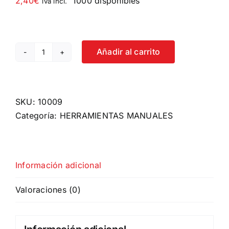
2,40
€
1000 disponibles
iva incl.
Añadir al carrito
PUNTA
DE
1/2"
DOCE
SKU:
10009
CANTOS
Categoría:
HERRAMIENTAS MANUALES
M14
70MML
cantidad
Información adicional
Valoraciones (0)