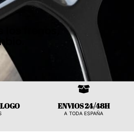
O
 los frenos,
mbio.
ÁLOGO
ENVIOS 24/48H
S
A TODA ESPAÑA