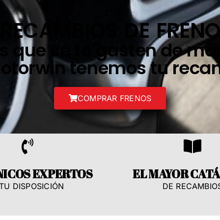
RECAMBIOS DE FREN
 que se te gasten de más
otorwin tenemos tu reca
COMPRAR FRENOS
ICOS EXPERTOS
EL MAYOR CAT
 TU DISPOSICIÓN
DE RECAMBIO